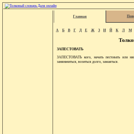
Пои
Главная
А
Б
В
Г
Д
Е
Ж
З
И
Й
К
Л
М
Толко
ЗАПЕСТОВАТЬ
ЗАПЕСТОВАТЬ кого, начать пестовать или нянь
заняньчиться, возиться долго, замаяться.