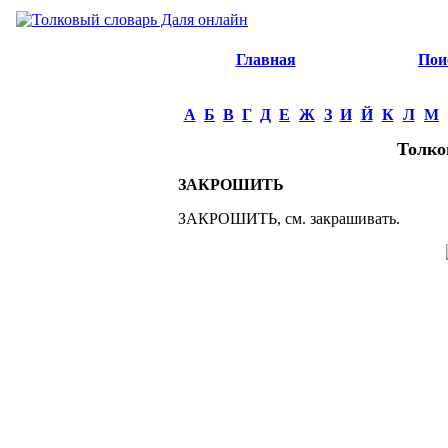
Главная
Пои
А
Б
В
Г
Д
Е
Ж
З
И
Й
К
Л
М
Толко
ЗАКРОШИТЬ
ЗАКРОШИТЬ, см. закрашивать.