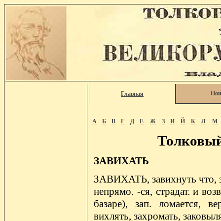
Пои
Главная
А
Б
В
Г
Д
Е
Ж
З
И
Й
К
Л
М
Толковый
ЗАВИХАТЬ
ЗАВИХАТЬ, завихнуть что, за
непрямо. -ся, страдат. и во
базаре), зап. ломается, ве
вихлять, захромать, заковыл