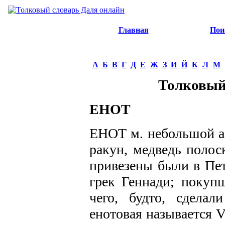
Главная
Пои
А
Б
В
Г
Д
Е
Ж
З
И
Й
К
Л
М
Толковый
ЕНОТ
ЕНОТ м. небольшой ам
ракун, медведь полоск
привезены были в Пет
грек Геннади; покуп
чего, будто, сделал
енотовая называется Vi