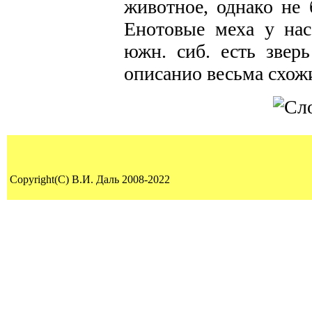
животное, однако не 
Енотовые меха у на
южн. сиб. есть зверь
описанио весьма схож
Copyright(C) В.И. Даль 2008-2022