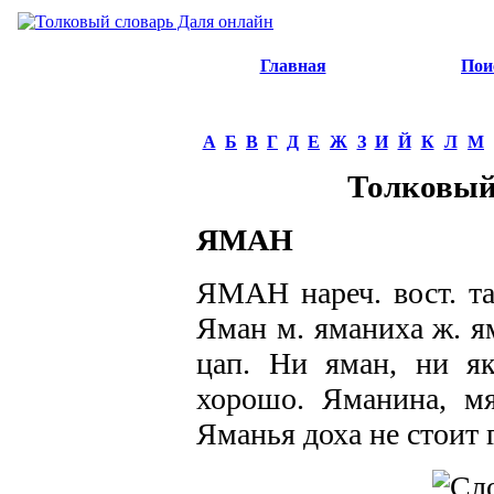
Главная
Пои
А
Б
В
Г
Д
Е
Ж
З
И
Й
К
Л
М
Толковый
ЯМАН
ЯМАН нареч. вост. та
Яман м. яманиха ж. я
цап. Ни яман, ни як
хорошо. Яманина, мя
Яманья доха не стоит 