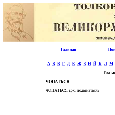
Главная
Пои
А
Б
В
Г
Д
Е
Ж
З
И
Й
К
Л
М
Толко
ЧОПАТЬСЯ
ЧОПАТЬСЯ арх. подыматься?