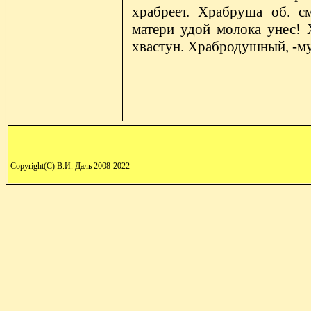
храбреет. Храбруша об. с
матери удой молока унес! Х
хвастун. Храбродушный, -м
Copyright(C) В.И. Даль 2008-2022