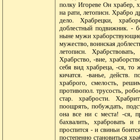
полку Игореве Он храбер, х
на рати, летописн. Храбро 
дело. Храбрецки, храбор
доблестный подвижник. - бо
ныне мужи храборствующие? 
мужество, воинская доблест
летописн. Храбрствовать,
Храбрство, -вие, храборств
себя вид храбреца, -ся, то
кичатся. -ванье, действ. п
храброго, смелость, решим
противопол. трусость, робо
стар. храбрости. Храбри
поощрять, побуждать, подст
она все ни с места! -ся, п
бахвалить, храбровать и 
проспится - и свиньи боится
постепенно становиться хра