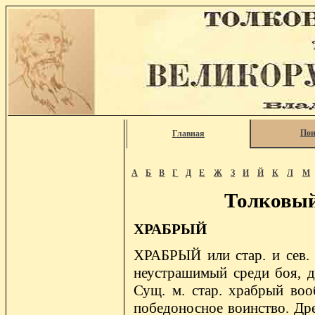
Пои
Главная
А
Б
В
Г
Д
Е
Ж
З
И
Й
К
Л
М
Толковый
ХРАБРЫЙ
ХРАБРЫЙ или стар. и сев.
неустрашимый среди боя, до
Сущ. м. стар. храбрый воо
победоносное воинство. Дре