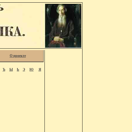
О проекте
Ъ
Ы
Ь
Э
Ю
Я