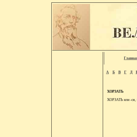
Главна
А
Б
В
Г
Д
ХОРЗАТЬ
ХОРЗАТЬ или -ся, п