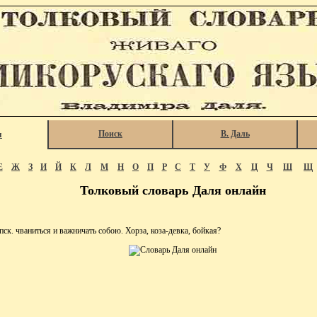
Поиск
В. Даль
я
Е
Ж
З
И
Й
К
Л
М
Н
О
П
Р
С
Т
У
Ф
Х
Ц
Ч
Ш
Щ
Толковый словарь Даля онлайн
ск. чваниться и важничать собою. Хорза, коза-девка, бойкая?