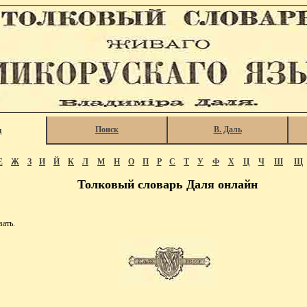
Поиск
В. Даль
я
Е
Ж
З
И
Й
К
Л
М
Н
О
П
Р
С
Т
У
Ф
Х
Ц
Ч
Ш
Щ
Толковый словарь Даля онлайн
ать.