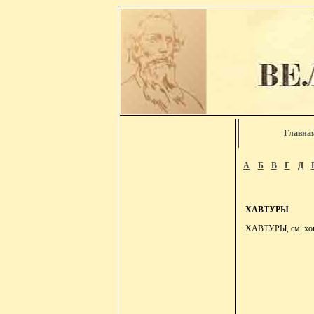
Главна
А
Б
В
Г
Д
ХАВТУРЫ
ХАВТУРЫ, см. хов