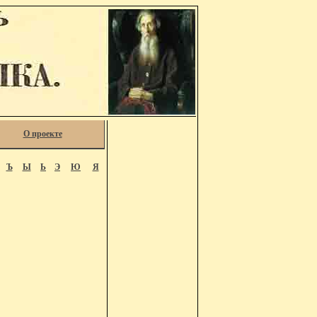
О проекте
Ъ
Ы
Ь
Э
Ю
Я