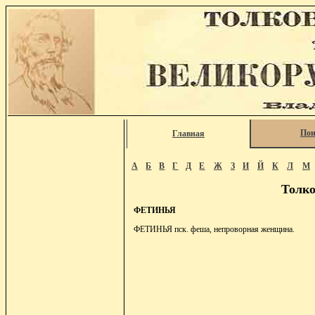
Пои
Главная
А
Б
В
Г
Д
Е
Ж
З
И
Й
К
Л
М
Толко
ФЕТИНЬЯ
ФЕТИНЬЯ пск. феша, непроворная женщина.