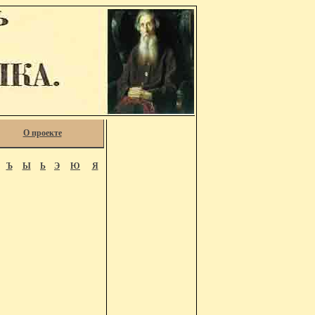
О проекте
Ъ
Ы
Ь
Э
Ю
Я