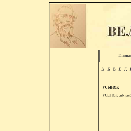
Главна
А
Б
В
Г
Д
УСЫНОК
УСЫНОК сиб. рыбол