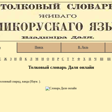
Поиск
В. Даль
я
Е
Ж
З
И
Й
К
Л
М
Н
О
П
Р
С
Т
У
Ф
Х
Ц
Ч
Ш
Щ
Толковый словарь Даля онлайн
овный снаряд, ванда (Наум. ).