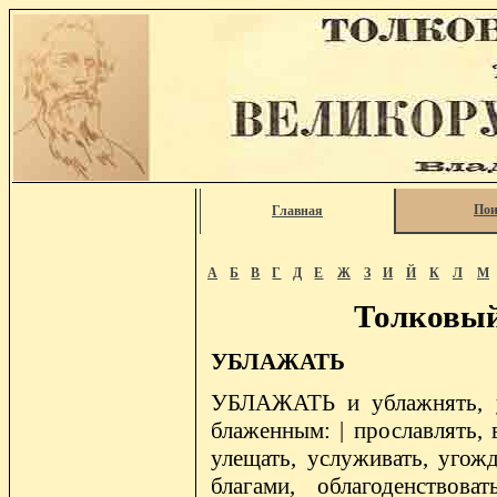
Пои
Главная
А
Б
В
Г
Д
Е
Ж
З
И
Й
К
Л
М
Толковый
УБЛАЖАТЬ
УБЛАЖАТЬ и ублажнять, уб
блаженным: | прославлять, в
улещать, услуживать, угожд
благами, облагоденствова