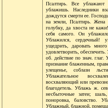
Псалтирь. Все ублажают 
ублажишь. Наследники вз
дождутся смерти ее. Господь
на земли, Псалтирь. Жена 
голубку, да хвоста не кажи
себя самого. Он ублажил
Ублажился, сердечный! у
ущедрить, даровать много 
удовлетворить, обеспечить. 
об. действие по знач. глаг.
признание блаженным, праве
улещенье, соблазн льс
Ублажательное восхвал
восхваляющий или превознос
благодетель. Ублажь ж. сев
несбыточные затеи; шаль,
поноровка, баловство. Уб
Ублажный, блажной, помеша