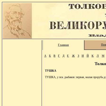
Пои
Главная
А
Б
В
Г
Д
Е
Ж
З
И
Й
К
Л
М
Толко
ТУШКА
ТУШКА, у пск. рыбаков: первая, малая прорубь дл