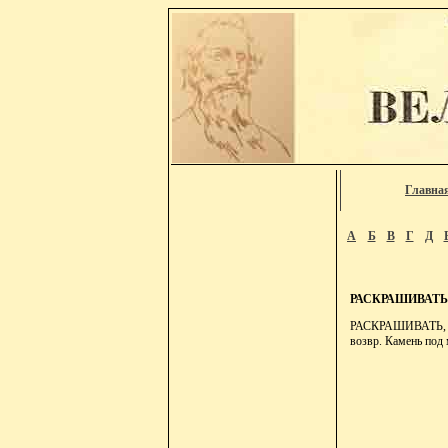
Главна
А
Б
В
Г
Д
РАСКРАШИВАТЬ
РАСКРАШИВАТЬ, рас
возвр. Камень под 