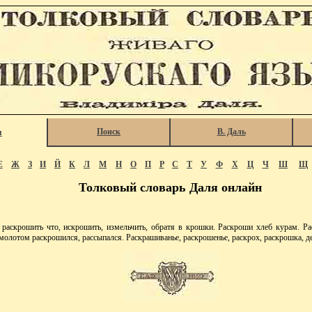
Поиск
В. Даль
я
Е
Ж
З
И
Й
К
Л
М
Н
О
П
Р
С
Т
У
Ф
Х
Ц
Ч
Ш
Щ
Толковый словарь Даля онлайн
крошить что, искрошить, измельчить, обратя в крошки. Раскроши хлеб курам. Раск
молотом раскрошился, рассыпался. Раскрашиванье, раскрошенье, раскрох, раскрошка, дей