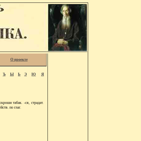
О проекте
Ъ
Ы
Ь
Э
Ю
Я
роши табак. -ся, страдат.
ств. по глаг.