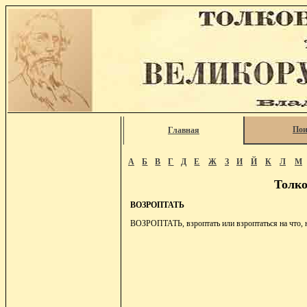
Пои
Главная
А
Б
В
Г
Д
Е
Ж
З
И
Й
К
Л
М
Толко
ВОЗРОПТАТЬ
ВОЗРОПТАТЬ, взроптать или взроптаться на что, на 