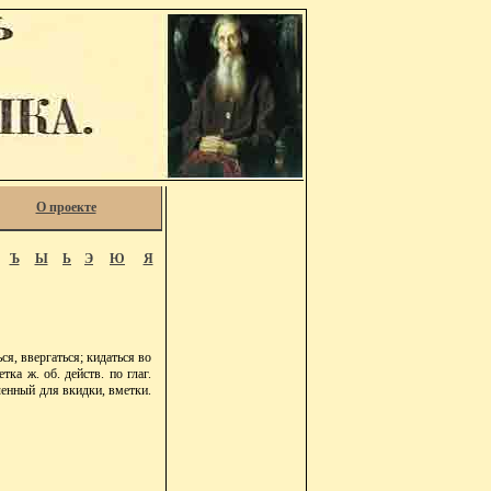
О проекте
Ъ
Ы
Ь
Э
Ю
Я
ся, ввергаться; кидаться во
тка ж. об. действ. по глаг.
ченный для вкидки, вметки.