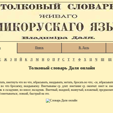
Поиск
В. Даль
я
Е
Ж
З
И
Й
К
Л
М
Н
О
П
Р
С
Т
У
Ф
Х
Ц
Ч
Ш
Щ
Толковый словарь Даля онлайн
, вметнуть что во что, вбрасывать, вкидывать; метать, бросать во что; -ся, вбрасывать
 во что бросаему, вкидываему. Вметыванье ср. длит. вметание ср. окончат. вмет м. вме
к в складчине, во вносе; вкладчик. Вметный, вкидной, вкинутый, вложеный; предназна
 вметываться; ловкий, быстрый на это.