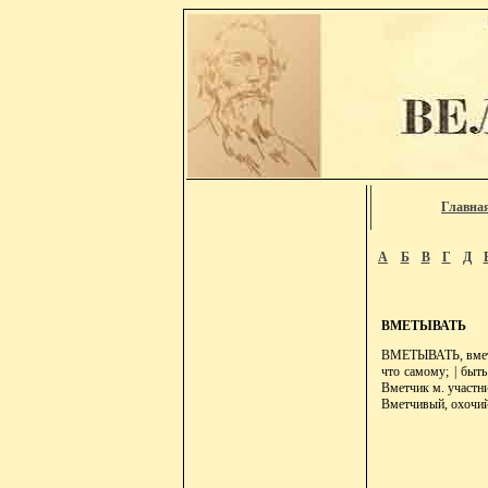
Главна
А
Б
В
Г
Д
ВМЕТЫВАТЬ
ВМЕТЫВАТЬ, вметать
что самому; | быть
Вметчик м. участни
Вметчивый, охочий