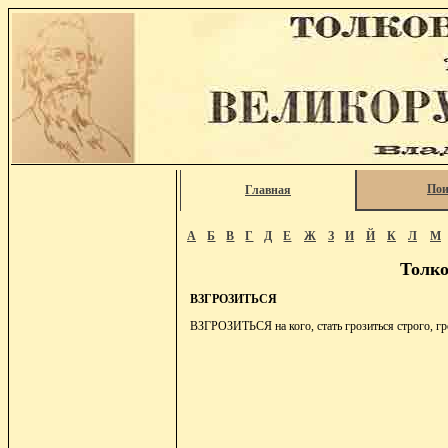
Пои
Главная
А
Б
В
Г
Д
Е
Ж
З
И
Й
К
Л
М
Толко
ВЗГРОЗИТЬСЯ
ВЗГРОЗИТЬСЯ на кого, стать грозиться строго, гр