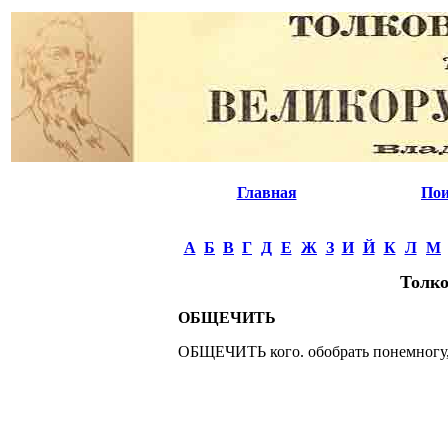
Главная
Пои
А
Б
В
Г
Д
Е
Ж
З
И
Й
К
Л
М
Толко
ОБЩЕЧИТЬ
ОБЩЕЧИТЬ кого. обобрать понемногу, 