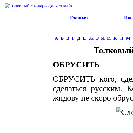
Главная
Пои
А
Б
В
Г
Д
Е
Ж
З
И
Й
К
Л
М
Толковый
ОБРУСИТЬ
ОБРУСИТЬ кого, сдела
сделаться русским. К
жидову не скоро обру