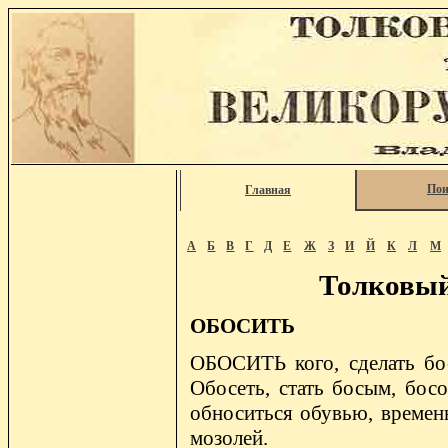
Пои
Главная
А
Б
В
Г
Д
Е
Ж
З
И
Й
К
Л
М
Толковый
ОБОСИТЬ
ОБОСИТЬ кого, сделать бос
Обосеть, стать босым, босо
обноситься обувью, временно
мозолей.