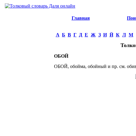
Главная
Пои
А
Б
В
Г
Д
Е
Ж
З
И
Й
К
Л
М
Толко
ОБОЙ
ОБОЙ, обойма, обойный и пр. см. обив