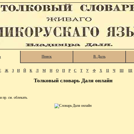
Поиск
В. Даль
я
Е
Ж
З
И
Й
К
Л
М
Н
О
П
Р
С
Т
У
Ф
Х
Ц
Ч
Ш
Щ
Толковый словарь Даля онлайн
 пр. см. облекать.