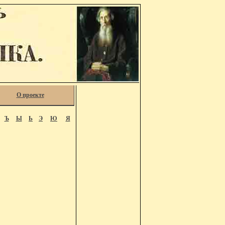
О проекте
Ъ
Ы
Ь
Э
Ю
Я