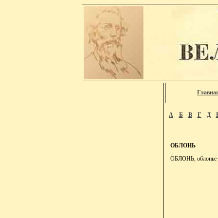
Главна
А
Б
В
Г
Д
ОБЛОНЬ
ОБЛОНЬ, облонье и