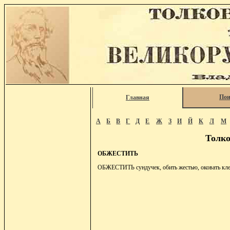
Пои
Главная
А
Б
В
Г
Д
Е
Ж
З
И
Й
К
Л
М
Толко
ОБЖЕСТИТЬ
ОБЖЕСТИТЬ сундучек, обить жестью, оковать кл