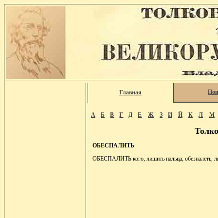
Пои
Главная
А
Б
В
Г
Д
Е
Ж
З
И
Й
К
Л
М
Толко
ОБЕСПАЛИТЬ
ОБЕСПАЛИТЬ кого, лишить пальца; обезпалеть, лиш