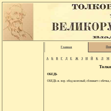
Пои
Главная
А
Б
В
Г
Д
Е
Ж
З
И
Й
К
Л
М
Толко
ОБЕДЬ
ОБЕДЬ ж. вор. обод колесный; сближает с обечка, 