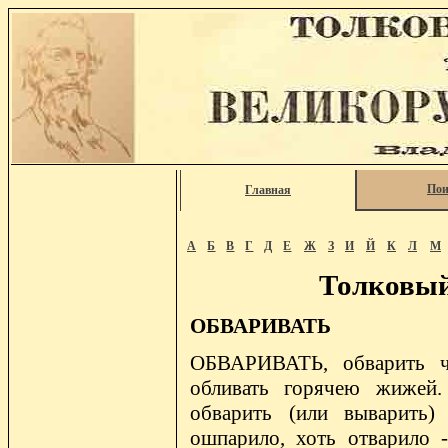
Пои
Главная
А
Б
В
Г
Д
Е
Ж
З
И
Й
К
Л
М
Толковый
ОБВАРИВАТЬ
ОБВАРИВАТЬ, обварить чт
обливать горячею жижей.
обварить (или выварить)
ошпарило, хоть отварило 