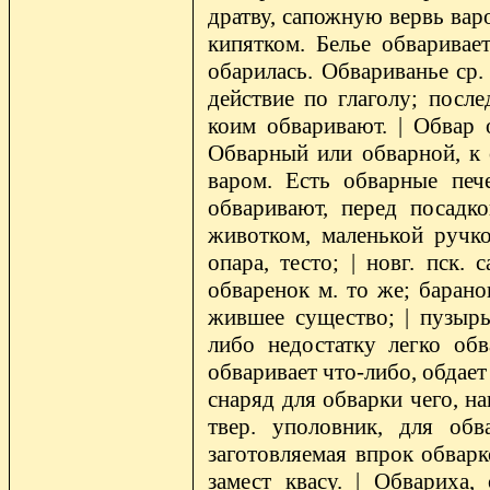
дратву, сапожную вервь варо
кипятком. Белье обваривает
обарилась. Обвариванье ср. 
действие по глаголу; после
коим обваривают. | Обвар 
Обварный или обварной, к 
варом. Есть обварные пече
обваривают, перед посадк
животком, маленькой ручко
опара, тесто; | новг. пск.
обваренок м. то же; барано
жившее существо; | пузырь
либо недостатку легко об
обваривает что-либо, обдает
снаряд для обварки чего, н
твер. уполовник, для обв
заготовляемая впрок обварк
замест квасу. | Обвариха,