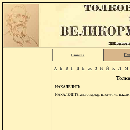
Пои
Главная
А
Б
В
Г
Д
Е
Ж
З
И
Й
К
Л
М
Толко
НАКАЛЕЧИТЬ
НАКАЛЕЧИТЬ много народу, покалечить, искалеч