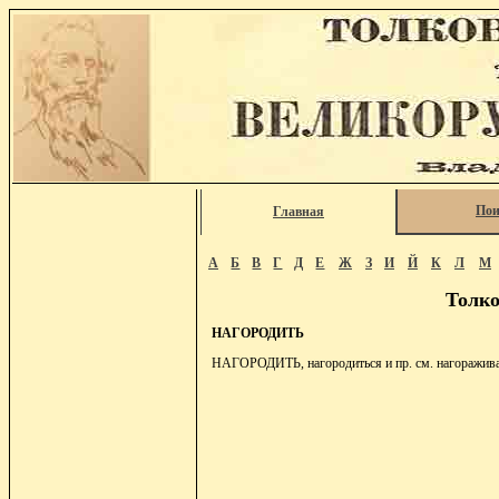
Пои
Главная
А
Б
В
Г
Д
Е
Ж
З
И
Й
К
Л
М
Толко
НАГОРОДИТЬ
НАГОРОДИТЬ, нагородиться и пр. см. нагоражива