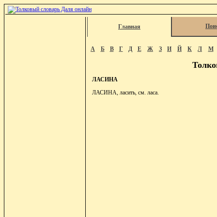
Пои
Главная
А
Б
В
Г
Д
Е
Ж
З
И
Й
К
Л
М
Толко
ЛАСИНА
ЛАСИНА, ласить, см. ласа.