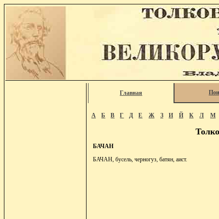
Пои
Главная
А
Б
В
Г
Д
Е
Ж
З
И
Й
К
Л
М
Толко
БАЧАН
БАЧАН, бусель, черногуз, батян, аист.